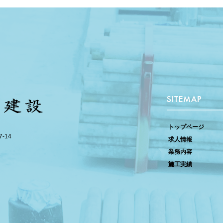
トップページ
-14
求人情報
業務内容
施工実績