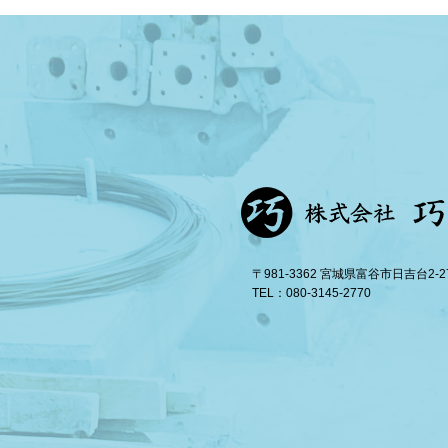
〒981-3362 宮城県富谷市日吉台2-27
TEL：080-3145-2770