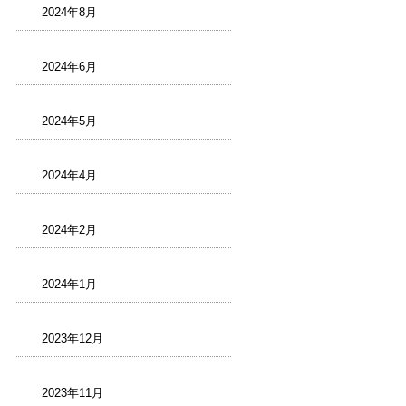
2024年8月
2024年6月
2024年5月
2024年4月
2024年2月
2024年1月
2023年12月
2023年11月