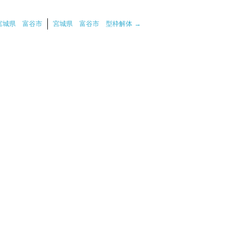
宮城県 富谷市
宮城県 富谷市 型枠解体
→