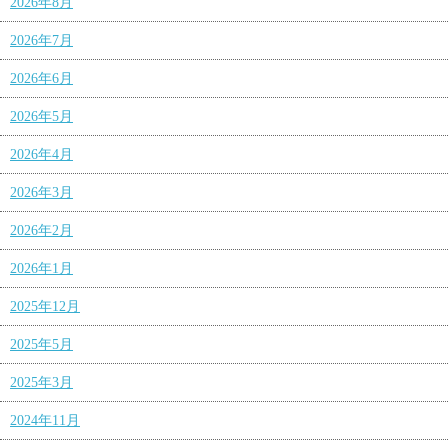
2026年8月
2026年7月
2026年6月
2026年5月
2026年4月
2026年3月
2026年2月
2026年1月
2025年12月
2025年5月
2025年3月
2024年11月